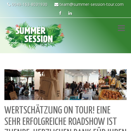
0049-163-8031930
team@summer-session-tour.com
Toggle
naviga
WERTSCHÄTZUNG ON TOUR! EINE
SEHR ERFOLGREICHE ROADSHOW IST