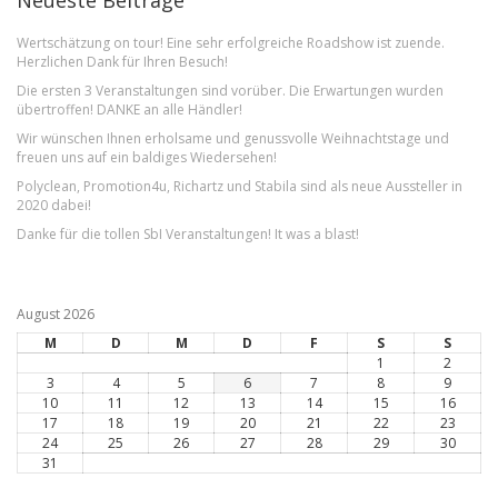
Neueste Beiträge
Wertschätzung on tour! Eine sehr erfolgreiche Roadshow ist zuende.
Herzlichen Dank für Ihren Besuch!
Die ersten 3 Veranstaltungen sind vorüber. Die Erwartungen wurden
übertroffen! DANKE an alle Händler!
Wir wünschen Ihnen erholsame und genussvolle Weihnachtstage und
freuen uns auf ein baldiges Wiedersehen!
Polyclean, Promotion4u, Richartz und Stabila sind als neue Aussteller in
2020 dabei!
Danke für die tollen SbI Veranstaltungen! It was a blast!
August 2026
M
D
M
D
F
S
S
1
2
3
4
5
6
7
8
9
10
11
12
13
14
15
16
17
18
19
20
21
22
23
24
25
26
27
28
29
30
31