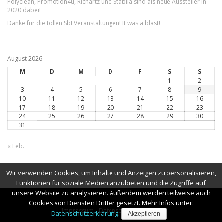
Polyclean, Promotion4u, Richartz und Stabila sind als neue Aussteller in
2020 dabei!
Danke für die tollen SbI Veranstaltungen! It was a blast!
August 2026
M
D
M
D
F
S
S
1
2
3
4
5
6
7
8
9
10
11
12
13
14
15
16
17
18
19
20
21
22
23
24
25
26
27
28
29
30
31
« Feb.
Wir verwenden Cookies, um Inhalte und Anzeigen zu personalisieren,
Funktionen für soziale Medien anzubieten und die Zugriffe auf
unsere Website zu analysieren. Außerdem werden teilweise auch
Cookies von Diensten Dritter gesetzt. Mehr Infos unter:
Impressum
-
Datenschutzerklärung
Datenschutzerklärung
.
Akzeptieren