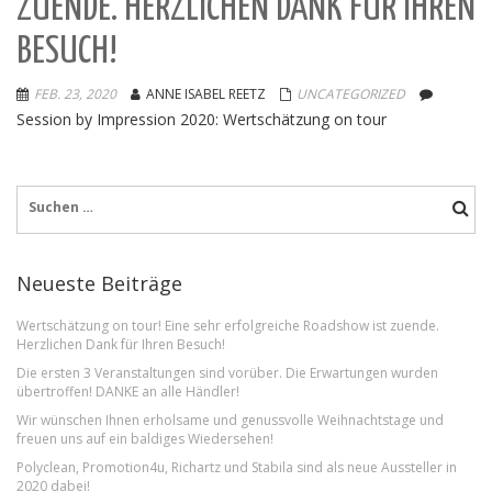
ZUENDE. HERZLICHEN DANK FÜR IHREN
BESUCH!
FEB. 23, 2020
ANNE ISABEL REETZ
UNCATEGORIZED
Session by Impression 2020: Wertschätzung on tour
Suche
nach:
Neueste Beiträge
Wertschätzung on tour! Eine sehr erfolgreiche Roadshow ist zuende.
Herzlichen Dank für Ihren Besuch!
Die ersten 3 Veranstaltungen sind vorüber. Die Erwartungen wurden
übertroffen! DANKE an alle Händler!
Wir wünschen Ihnen erholsame und genussvolle Weihnachtstage und
freuen uns auf ein baldiges Wiedersehen!
Polyclean, Promotion4u, Richartz und Stabila sind als neue Aussteller in
2020 dabei!