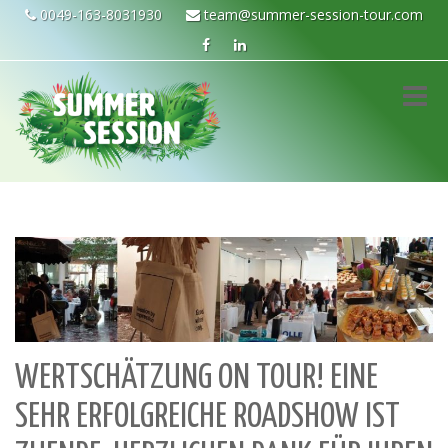
0049-163-8031930
team@summer-session-tour.com
Toggle
naviga
WERTSCHÄTZUNG ON TOUR! EINE
SEHR ERFOLGREICHE ROADSHOW IST